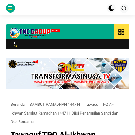
grid_view
Beranda
SAMBUT RAMADHAN 1447 H
Tawaquf TPQ Al-
Ikhwan Sambut Ramadhan 1447 H, Diisi Penampilan Santri dan
Doa Bersama
Tawaquf TPQ Al-Ikhwan