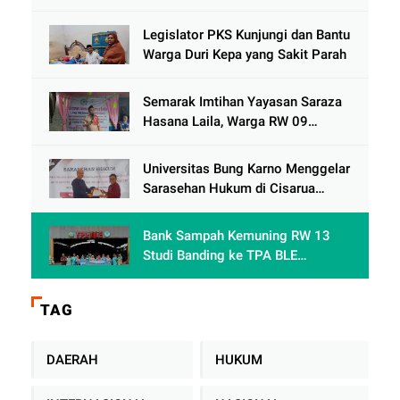
Dorong Jawa Tengah Maju
Berkelanjutan
Legislator PKS Kunjungi dan Bantu
Warga Duri Kepa yang Sakit Parah
Semarak Imtihan Yayasan Saraza
Hasana Laila, Warga RW 09
Cengkareng Timur Antusias
Sambut Ramadhan 1447 Hijriah
Universitas Bung Karno Menggelar
Sarasehan Hukum di Cisarua
Bogor Jawa Barat dalam Rangka
meningkatkan pemahaman
Bank Sampah Kemuning RW 13
akademis Mahasiswa Fakultas
Studi Banding ke TPA BLE
Hukum
Banyumas: Belajar Mengolah
Sampah Tanpa TPA Konvensional
TAG
DAERAH
HUKUM