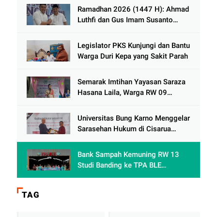
Ramadhan 2026 (1447 H): Ahmad
Luthfi dan Gus Imam Susanto
Dorong Jawa Tengah Maju
Berkelanjutan
Legislator PKS Kunjungi dan Bantu
Warga Duri Kepa yang Sakit Parah
Semarak Imtihan Yayasan Saraza
Hasana Laila, Warga RW 09
Cengkareng Timur Antusias
Sambut Ramadhan 1447 Hijriah
Universitas Bung Karno Menggelar
Sarasehan Hukum di Cisarua
Bogor Jawa Barat dalam Rangka
meningkatkan pemahaman
Bank Sampah Kemuning RW 13
akademis Mahasiswa Fakultas
Studi Banding ke TPA BLE
Hukum
Banyumas: Belajar Mengolah
Sampah Tanpa TPA Konvensional
TAG