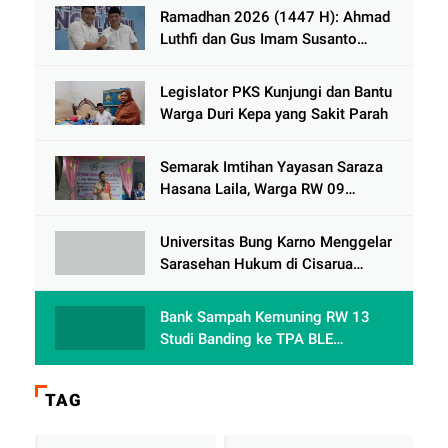
Ramadhan 2026 (1447 H): Ahmad
Luthfi dan Gus Imam Susanto
Dorong Jawa Tengah Maju
Berkelanjutan
Legislator PKS Kunjungi dan Bantu
Warga Duri Kepa yang Sakit Parah
Semarak Imtihan Yayasan Saraza
Hasana Laila, Warga RW 09
Cengkareng Timur Antusias
Sambut Ramadhan 1447 Hijriah
Universitas Bung Karno Menggelar
Sarasehan Hukum di Cisarua
Bogor Jawa Barat dalam Rangka
meningkatkan pemahaman
Bank Sampah Kemuning RW 13
akademis Mahasiswa Fakultas
Studi Banding ke TPA BLE
Hukum
Banyumas: Belajar Mengolah
Sampah Tanpa TPA Konvensional
TAG