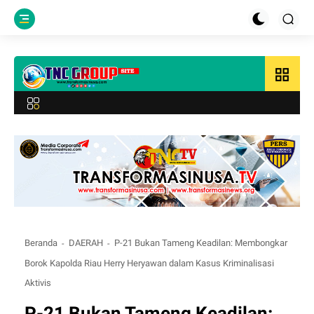
grid_view
Beranda
DAERAH
P-21 Bukan Tameng Keadilan: Membongkar
Borok Kapolda Riau Herry Heryawan dalam Kasus Kriminalisasi
Aktivis
P-21 Bukan Tameng Keadilan: