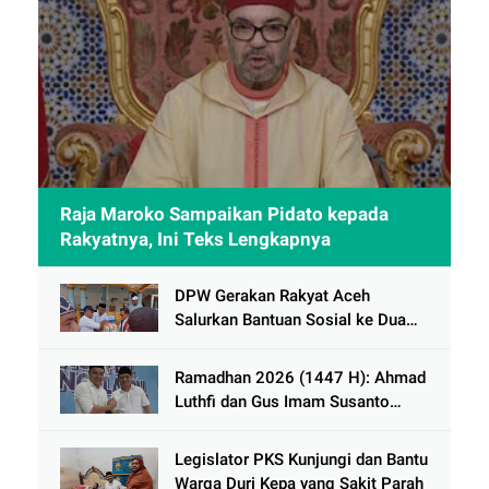
Raja Maroko Sampaikan Pidato kepada
Rakyatnya, Ini Teks Lengkapnya
DPW Gerakan Rakyat Aceh
Salurkan Bantuan Sosial ke Dua
Desa Korban Banjir di Pidie Jaya
Ramadhan 2026 (1447 H): Ahmad
Luthfi dan Gus Imam Susanto
Dorong Jawa Tengah Maju
Berkelanjutan
Legislator PKS Kunjungi dan Bantu
Warga Duri Kepa yang Sakit Parah