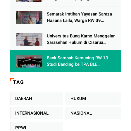
Semarak Imtihan Yayasan Saraza
Hasana Laila, Warga RW 09
Cengkareng Timur Antusias
Sambut Ramadhan 1447 Hijriah
Universitas Bung Karno Menggelar
Sarasehan Hukum di Cisarua
Bogor Jawa Barat dalam Rangka
meningkatkan pemahaman
Bank Sampah Kemuning RW 13
akademis Mahasiswa Fakultas
Studi Banding ke TPA BLE
Hukum
Banyumas: Belajar Mengolah
Sampah Tanpa TPA Konvensional
TAG
DAERAH
HUKUM
INTERNASIONAL
NASIONAL
PPWI