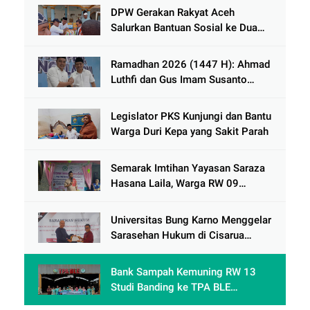
DPW Gerakan Rakyat Aceh
Salurkan Bantuan Sosial ke Dua
Desa Korban Banjir di Pidie Jaya
Ramadhan 2026 (1447 H): Ahmad
Luthfi dan Gus Imam Susanto
Dorong Jawa Tengah Maju
Berkelanjutan
Legislator PKS Kunjungi dan Bantu
Warga Duri Kepa yang Sakit Parah
Semarak Imtihan Yayasan Saraza
Hasana Laila, Warga RW 09
Cengkareng Timur Antusias
Sambut Ramadhan 1447 Hijriah
Universitas Bung Karno Menggelar
Sarasehan Hukum di Cisarua
Bogor Jawa Barat dalam Rangka
meningkatkan pemahaman
Bank Sampah Kemuning RW 13
akademis Mahasiswa Fakultas
Studi Banding ke TPA BLE
Hukum
Banyumas: Belajar Mengolah