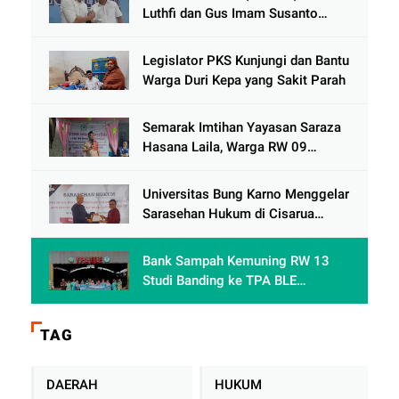
Luthfi dan Gus Imam Susanto
Dorong Jawa Tengah Maju
Berkelanjutan
Legislator PKS Kunjungi dan Bantu
Warga Duri Kepa yang Sakit Parah
Semarak Imtihan Yayasan Saraza
Hasana Laila, Warga RW 09
Cengkareng Timur Antusias
Sambut Ramadhan 1447 Hijriah
Universitas Bung Karno Menggelar
Sarasehan Hukum di Cisarua
Bogor Jawa Barat dalam Rangka
meningkatkan pemahaman
Bank Sampah Kemuning RW 13
akademis Mahasiswa Fakultas
Studi Banding ke TPA BLE
Hukum
Banyumas: Belajar Mengolah
Sampah Tanpa TPA Konvensional
TAG
DAERAH
HUKUM