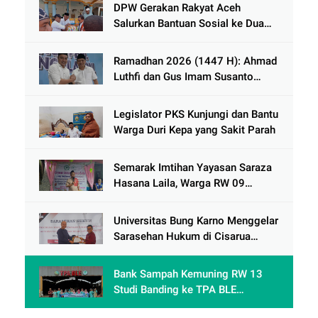
DPW Gerakan Rakyat Aceh
Salurkan Bantuan Sosial ke Dua
Desa Korban Banjir di Pidie Jaya
Ramadhan 2026 (1447 H): Ahmad
Luthfi dan Gus Imam Susanto
Dorong Jawa Tengah Maju
Berkelanjutan
Legislator PKS Kunjungi dan Bantu
Warga Duri Kepa yang Sakit Parah
Semarak Imtihan Yayasan Saraza
Hasana Laila, Warga RW 09
Cengkareng Timur Antusias
Sambut Ramadhan 1447 Hijriah
Universitas Bung Karno Menggelar
Sarasehan Hukum di Cisarua
Bogor Jawa Barat dalam Rangka
meningkatkan pemahaman
Bank Sampah Kemuning RW 13
akademis Mahasiswa Fakultas
Studi Banding ke TPA BLE
Hukum
Banyumas: Belajar Mengolah