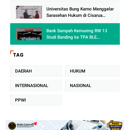
Sambut Ramadhan 1447 Hijriah
Universitas Bung Karno Menggelar
Sarasehan Hukum di Cisarua
Bogor Jawa Barat dalam Rangka
meningkatkan pemahaman
Bank Sampah Kemuning RW 13
akademis Mahasiswa Fakultas
Studi Banding ke TPA BLE
Hukum
Banyumas: Belajar Mengolah
Sampah Tanpa TPA Konvensional
TAG
DAERAH
HUKUM
INTERNASIONAL
NASIONAL
PPWI