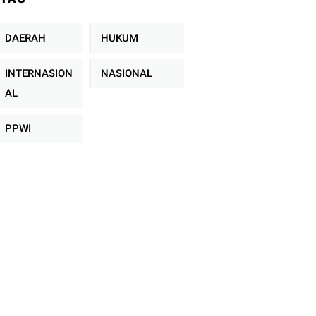
Mengolah Sampah
Fakultas Hukum
Tanpa TPA
Konvensional
DAERAH
HUKUM
INTERNASION
NASIONAL
AL
PPWI