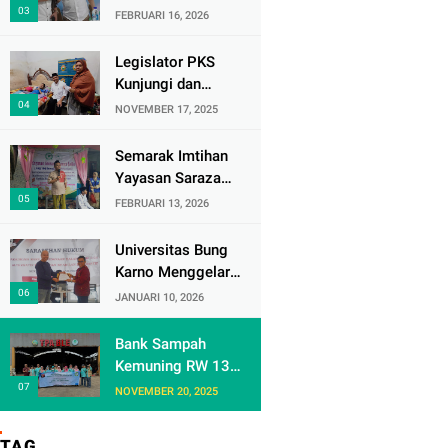
Jaya
Luthfi dan Gus
FEBRUARI 16, 2026
Imam Susanto
Dorong Jawa
Legislator PKS
Tengah Maju
Kunjungi dan
Berkelanjutan
Bantu Warga Duri
NOVEMBER 17, 2025
Kepa yang Sakit
Parah
Semarak Imtihan
Yayasan Saraza
Hasana Laila,
FEBRUARI 13, 2026
Warga RW 09
Cengkareng Timur
Universitas Bung
Antusias Sambut
Karno Menggelar
Ramadhan 1447
Sarasehan Hukum
JANUARI 10, 2026
Hijriah
di Cisarua Bogor
Jawa Barat dalam
Bank Sampah
Rangka
Kemuning RW 13
meningkatkan
Studi Banding ke
NOVEMBER 20, 2025
pemahaman
TPA BLE
akademis
Banyumas: Belajar
TAG
Mahasiswa