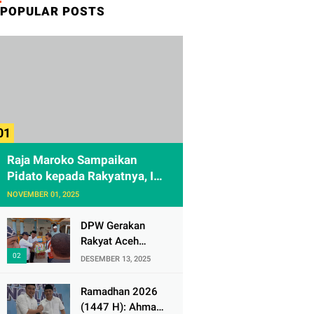
POPULAR POSTS
Raja Maroko Sampaikan
Pidato kepada Rakyatnya, Ini
Teks Lengkapnya
NOVEMBER 01, 2025
DPW Gerakan
Rakyat Aceh
Salurkan Bantuan
DESEMBER 13, 2025
Sosial ke Dua
Desa Korban
Ramadhan 2026
Banjir di Pidie
(1447 H): Ahmad