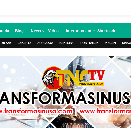
randa
Blog
News
Video
Intertainment
Shortcode
YOU SAY
JAKARTA
SURABAYA
BANDUNG
PONTIANAK
MEDAN
MAKA