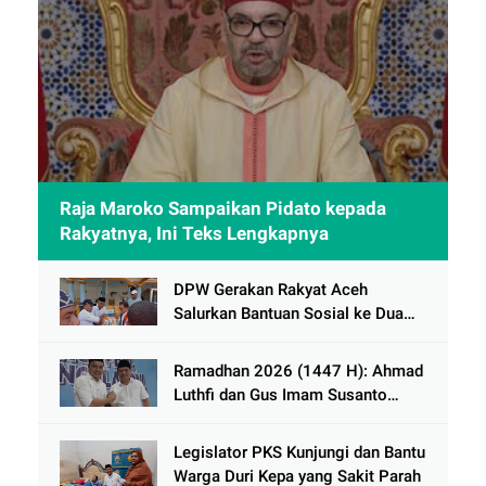
Raja Maroko Sampaikan Pidato kepada
Rakyatnya, Ini Teks Lengkapnya
DPW Gerakan Rakyat Aceh
Salurkan Bantuan Sosial ke Dua
Desa Korban Banjir di Pidie Jaya
Ramadhan 2026 (1447 H): Ahmad
Luthfi dan Gus Imam Susanto
Dorong Jawa Tengah Maju
Berkelanjutan
Legislator PKS Kunjungi dan Bantu
Warga Duri Kepa yang Sakit Parah