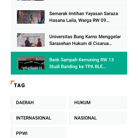
Semarak Imtihan Yayasan Saraza
Hasana Laila, Warga RW 09
Cengkareng Timur Antusias
Sambut Ramadhan 1447 Hijriah
Universitas Bung Karno Menggelar
Sarasehan Hukum di Cisarua
Bogor Jawa Barat dalam Rangka
meningkatkan pemahaman
Bank Sampah Kemuning RW 13
akademis Mahasiswa Fakultas
Studi Banding ke TPA BLE
Hukum
Banyumas: Belajar Mengolah
Sampah Tanpa TPA Konvensional
TAG
DAERAH
HUKUM
INTERNASIONAL
NASIONAL
PPWI