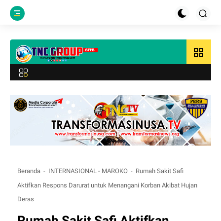
grid_view
Beranda
INTERNASIONAL - MAROKO
Rumah Sakit Safi
Aktifkan Respons Darurat untuk Menangani Korban Akibat Hujan
Deras
Rumah Sakit Safi Aktifkan