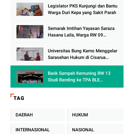
Berkelanjutan
Legislator PKS Kunjungi dan Bantu
Warga Duri Kepa yang Sakit Parah
Semarak Imtihan Yayasan Saraza
Hasana Laila, Warga RW 09
Cengkareng Timur Antusias
Sambut Ramadhan 1447 Hijriah
Universitas Bung Karno Menggelar
Sarasehan Hukum di Cisarua
Bogor Jawa Barat dalam Rangka
meningkatkan pemahaman
Bank Sampah Kemuning RW 13
akademis Mahasiswa Fakultas
Studi Banding ke TPA BLE
Hukum
Banyumas: Belajar Mengolah
Sampah Tanpa TPA Konvensional
TAG
DAERAH
HUKUM
INTERNASIONAL
NASIONAL