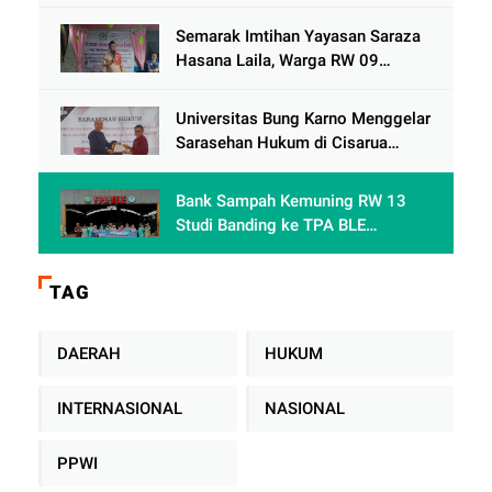
Semarak Imtihan Yayasan Saraza
Hasana Laila, Warga RW 09
Cengkareng Timur Antusias
Sambut Ramadhan 1447 Hijriah
Universitas Bung Karno Menggelar
Sarasehan Hukum di Cisarua
Bogor Jawa Barat dalam Rangka
meningkatkan pemahaman
Bank Sampah Kemuning RW 13
akademis Mahasiswa Fakultas
Studi Banding ke TPA BLE
Hukum
Banyumas: Belajar Mengolah
Sampah Tanpa TPA Konvensional
TAG
DAERAH
HUKUM
INTERNASIONAL
NASIONAL
PPWI