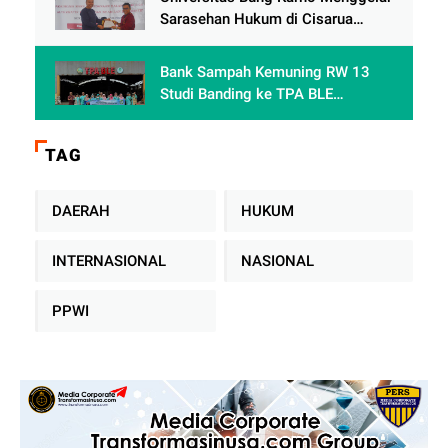
Sarasehan Hukum di Cisarua
Bogor Jawa Barat dalam Rangka
meningkatkan pemahaman
Bank Sampah Kemuning RW 13
akademis Mahasiswa Fakultas
Studi Banding ke TPA BLE
Hukum
Banyumas: Belajar Mengolah
Sampah Tanpa TPA Konvensional
TAG
DAERAH
HUKUM
INTERNASIONAL
NASIONAL
PPWI