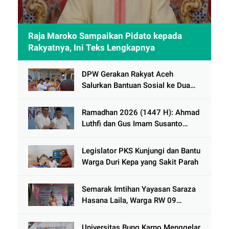
Raja Maroko Sampaikan Pidato kepada
Rakyatnya, Ini Teks Lengkapnya
DPW Gerakan Rakyat Aceh
Salurkan Bantuan Sosial ke Dua
Desa Korban Banjir di Pidie Jaya
Ramadhan 2026 (1447 H): Ahmad
Luthfi dan Gus Imam Susanto
Dorong Jawa Tengah Maju
Berkelanjutan
Legislator PKS Kunjungi dan Bantu
Warga Duri Kepa yang Sakit Parah
Semarak Imtihan Yayasan Saraza
Hasana Laila, Warga RW 09
Cengkareng Timur Antusias
Sambut Ramadhan 1447 Hijriah
Universitas Bung Karno Menggelar