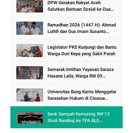
DPW Gerakan Rakyat Aceh
Salurkan Bantuan Sosial ke Dua
Desa Korban Banjir di Pidie Jaya
Ramadhan 2026 (1447 H): Ahmad
Luthfi dan Gus Imam Susanto
Dorong Jawa Tengah Maju
Berkelanjutan
Legislator PKS Kunjungi dan Bantu
Warga Duri Kepa yang Sakit Parah
Semarak Imtihan Yayasan Saraza
Hasana Laila, Warga RW 09
Cengkareng Timur Antusias
Sambut Ramadhan 1447 Hijriah
Universitas Bung Karno Menggelar
Sarasehan Hukum di Cisarua
Bogor Jawa Barat dalam Rangka
meningkatkan pemahaman
Bank Sampah Kemuning RW 13
akademis Mahasiswa Fakultas
Studi Banding ke TPA BLE
Hukum
Banyumas: Belajar Mengolah