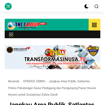
grid_view
Beranda
OPERASI ZEBRA
Jangkau Area Publik, Satlantas
Polres Pekalongan Sasar Pedagang dan Pengunjung Pasar Hewan
Kesesi untuk Sosialisasi Zebra Candi
Jangkau Area Publik, Satlantas