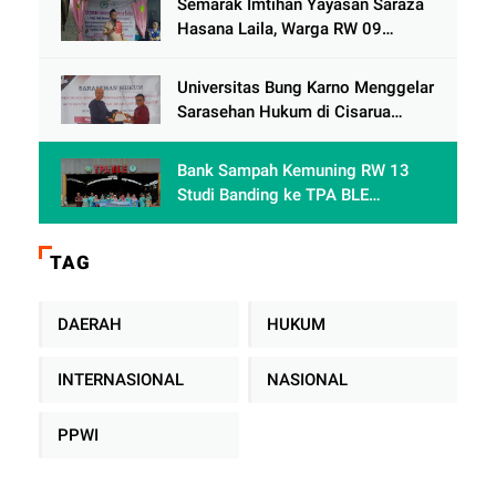
Semarak Imtihan Yayasan Saraza
Hasana Laila, Warga RW 09
Cengkareng Timur Antusias
Sambut Ramadhan 1447 Hijriah
Universitas Bung Karno Menggelar
Sarasehan Hukum di Cisarua
Bogor Jawa Barat dalam Rangka
meningkatkan pemahaman
Bank Sampah Kemuning RW 13
akademis Mahasiswa Fakultas
Studi Banding ke TPA BLE
Hukum
Banyumas: Belajar Mengolah
Sampah Tanpa TPA Konvensional
TAG
DAERAH
HUKUM
INTERNASIONAL
NASIONAL
PPWI