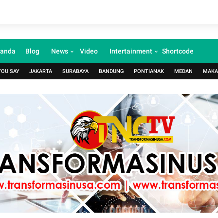
randa
Blog
News
Video
Intertainment
Shortcode
YOU SAY
JAKARTA
SURABAYA
BANDUNG
PONTIANAK
MEDAN
MAKA