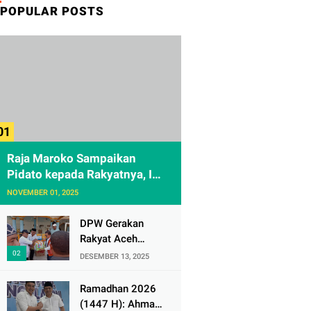
POPULAR POSTS
Raja Maroko Sampaikan
Pidato kepada Rakyatnya, Ini
Teks Lengkapnya
NOVEMBER 01, 2025
DPW Gerakan
Rakyat Aceh
Salurkan Bantuan
DESEMBER 13, 2025
Sosial ke Dua
Desa Korban
Ramadhan 2026
Banjir di Pidie
(1447 H): Ahmad