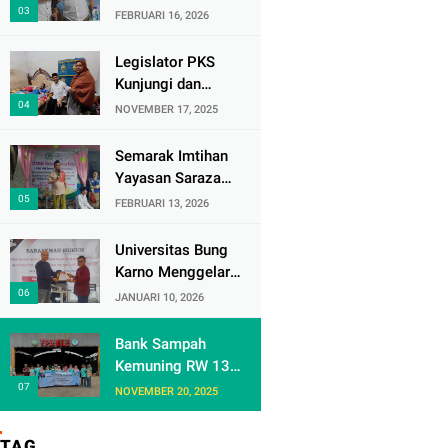
Jaya
Luthfi dan Gus
FEBRUARI 16, 2026
Imam Susanto
Dorong Jawa
Legislator PKS
Tengah Maju
Kunjungi dan
Berkelanjutan
Bantu Warga Duri
NOVEMBER 17, 2025
Kepa yang Sakit
Parah
Semarak Imtihan
Yayasan Saraza
Hasana Laila,
FEBRUARI 13, 2026
Warga RW 09
Cengkareng Timur
Universitas Bung
Antusias Sambut
Karno Menggelar
Ramadhan 1447
Sarasehan Hukum
JANUARI 10, 2026
Hijriah
di Cisarua Bogor
Jawa Barat dalam
Bank Sampah
Rangka
Kemuning RW 13
meningkatkan
Studi Banding ke
NOVEMBER 20, 2025
pemahaman
TPA BLE
akademis
Banyumas: Belajar
TAG
Mahasiswa