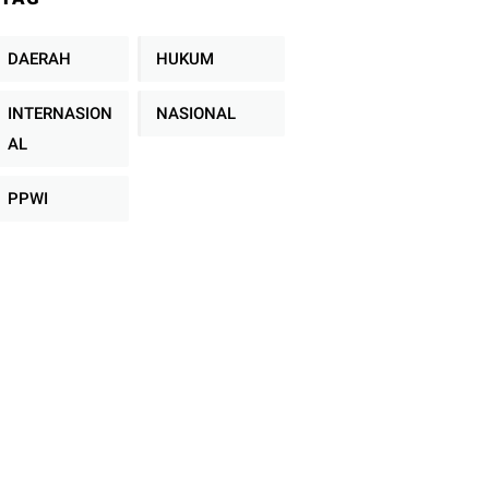
Mengolah Sampah
Fakultas Hukum
Tanpa TPA
Konvensional
DAERAH
HUKUM
INTERNASION
NASIONAL
AL
PPWI