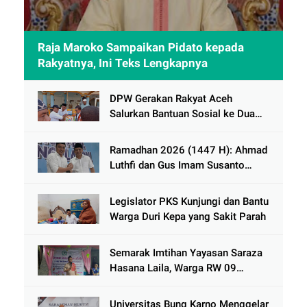
Raja Maroko Sampaikan Pidato kepada
Rakyatnya, Ini Teks Lengkapnya
DPW Gerakan Rakyat Aceh
Salurkan Bantuan Sosial ke Dua
Desa Korban Banjir di Pidie Jaya
Ramadhan 2026 (1447 H): Ahmad
Luthfi dan Gus Imam Susanto
Dorong Jawa Tengah Maju
Berkelanjutan
Legislator PKS Kunjungi dan Bantu
Warga Duri Kepa yang Sakit Parah
Semarak Imtihan Yayasan Saraza
Hasana Laila, Warga RW 09
Cengkareng Timur Antusias
Sambut Ramadhan 1447 Hijriah
Universitas Bung Karno Menggelar