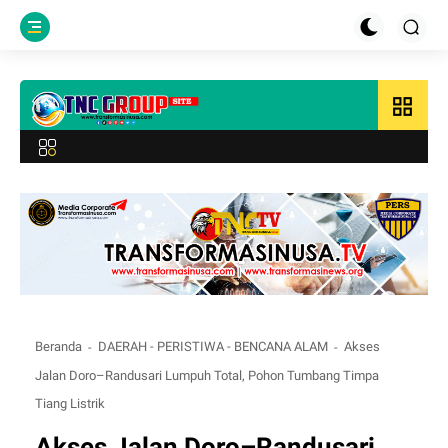
grid_view
Beranda
DAERAH - PERISTIWA - BENCANA ALAM
Akses
Jalan Doro–Randusari Lumpuh Total, Pohon Tumbang Timpa
Tiang Listrik
Akses Jalan Doro–Randusari