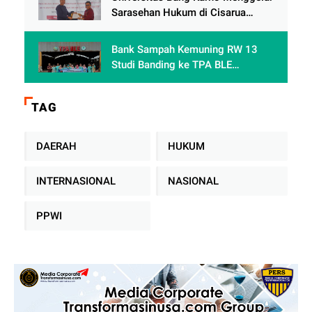
Sarasehan Hukum di Cisarua
Bogor Jawa Barat dalam Rangka
meningkatkan pemahaman
Bank Sampah Kemuning RW 13
akademis Mahasiswa Fakultas
Studi Banding ke TPA BLE
Hukum
Banyumas: Belajar Mengolah
Sampah Tanpa TPA Konvensional
TAG
DAERAH
HUKUM
INTERNASIONAL
NASIONAL
PPWI