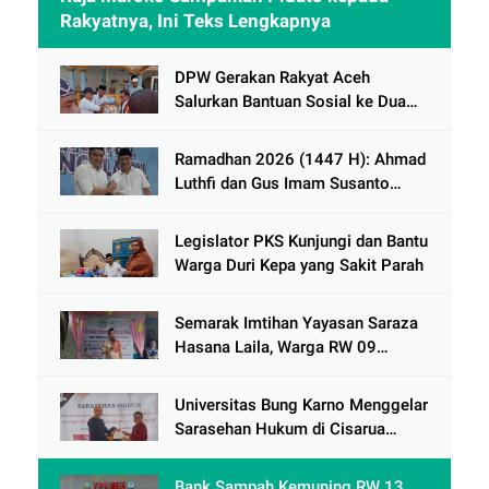
Rakyatnya, Ini Teks Lengkapnya
DPW Gerakan Rakyat Aceh
Salurkan Bantuan Sosial ke Dua
Desa Korban Banjir di Pidie Jaya
Ramadhan 2026 (1447 H): Ahmad
Luthfi dan Gus Imam Susanto
Dorong Jawa Tengah Maju
Berkelanjutan
Legislator PKS Kunjungi dan Bantu
Warga Duri Kepa yang Sakit Parah
Semarak Imtihan Yayasan Saraza
Hasana Laila, Warga RW 09
Cengkareng Timur Antusias
Sambut Ramadhan 1447 Hijriah
Universitas Bung Karno Menggelar
Sarasehan Hukum di Cisarua
Bogor Jawa Barat dalam Rangka
meningkatkan pemahaman
Bank Sampah Kemuning RW 13