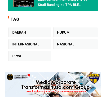
akademis Mahasiswa Fakultas
Studi Banding ke TPA BLE
Hukum
Banyumas: Belajar Mengolah
Sampah Tanpa TPA Konvensional
TAG
DAERAH
HUKUM
INTERNASIONAL
NASIONAL
PPWI